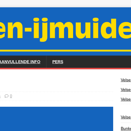
AANVULLENDE INFO
PERS
Velse
Vels
s
0
Velse
Velse
Bunk