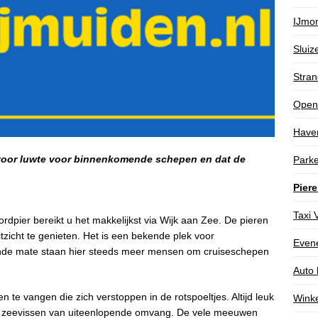
IJmo
Sluiz
Stran
Open
Have
 voor luwte voor binnenkomende schepen en dat de
Parke
Pier
Taxi 
ordpier bereikt u het makkelijkst via Wijk aan Zee. De pieren
itzicht te genieten. Het is een bekende plek voor
Even
ende mate staan hier steeds meer mensen om cruiseschepen
Auto 
te vangen die zich verstoppen in de rotspoeltjes. Altijd leuk
Winke
e zeevissen van uiteenlopende omvang. De vele meeuwen