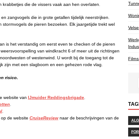
Tunn
 en krabbetjes die de vissers vaak aan hen overlaten.
Wonin
n zangvogels die in grote getallen tijdelijk neerstrijken.
stormvogels de pieren bezoeken. Elk jaargetijde trekt wel
Velse
Werkg
an is het verstandig om eerst even te checken of de pieren
Indus
t weersvoorspelling van windkracht 6 of meer uit de richtingen
 noordwesten of westenwind. U wordt bij de toegang tot de
Films
ijk zijn met een slagboom en een gehezen rode vlag.
n risico.
de website van
IJmuider Reddingsbrigade
.
TAG
otten
.
l
.
k op de website
CruiseReview
naar de beschrijvingen van de
AL
FOR