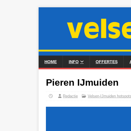
HOME
INFO
OFFERTES
Pieren IJmuiden
Redactie
Velsen-IJmuiden hotspot