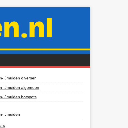
n-IJmuiden diversen
en-IJmuiden algemeen
n-IJmuiden hotspots
n-IJmuiden
ers